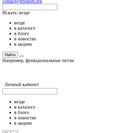
contact@trxsport.org
Искать:
везде
везде
в каталоге
в блоге
в новостях
в акциях
Найти
Например,
функциональные петли
Личный кабинет
везде
в каталоге
в блоге
в новостях
в акциях