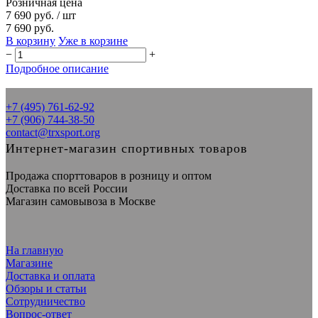
Розничная цена
7 690 руб.
/ шт
7 690 руб.
В корзину
Уже в корзине
−
+
Подробное описание
+7 (495) 761-62-92
+7 (906) 744-38-50
contact@trxsport.org
Интернет-магазин спортивных товаров
Продажа спорттоваров в розницу и оптом
Доставка по всей России
Магазин самовывоза в Москве
На главную
Магазине
Доставка и оплата
Обзоры и статьи
Сотрудничество
Вопрос-ответ