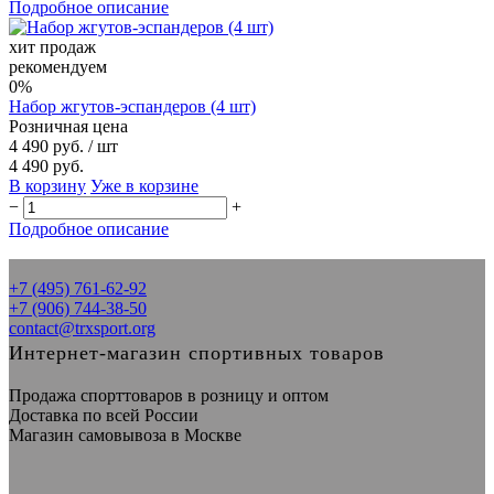
Подробное описание
хит продаж
рекомендуем
0%
Набор жгутов-эспандеров (4 шт)
Розничная цена
4 490 руб.
/ шт
4 490 руб.
В корзину
Уже в корзине
−
+
Подробное описание
+7 (495) 761-62-92
+7 (906) 744-38-50
contact@trxsport.org
Интернет-магазин спортивных товаров
Продажа спорттоваров в розницу и оптом
Доставка по всей России
Магазин самовывоза в Москве